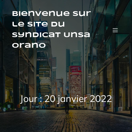
Aller
au
contenu
Bienvenue sur
le site du
syndicat Unsa
orano
Jour :
20 janvier 2022