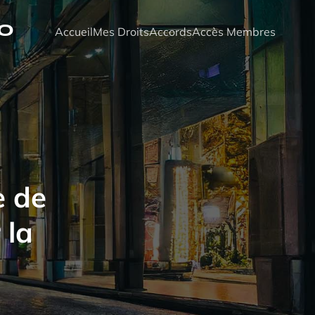
no
Accueil
Mes Droits
Accords
Accès Membres
e de
 la