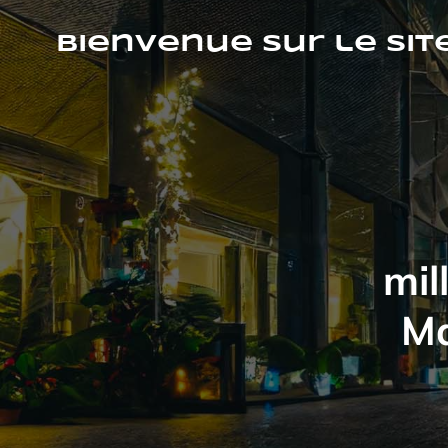
Aller
au
Bienvenue sur le sit
contenu
mil
Ma